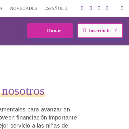
|
|
A
NOVEDADES
ESPAÑOL
Donar
Inscríbete
 nosotros
amentales para avanzar en
oveen financiación importante
jor servicio a las niñas de